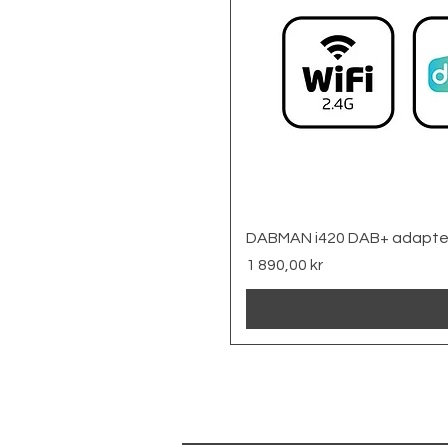
DABMAN i420 DAB+ adapte
Pris
1 890,00 kr