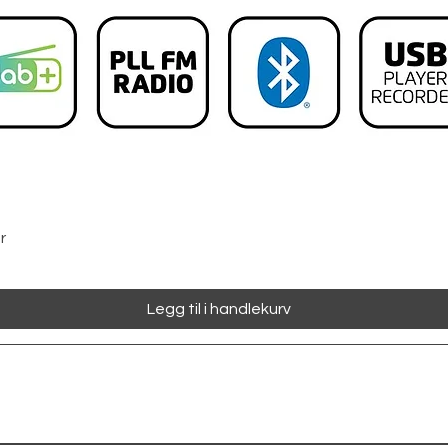
Hurtigvisning
r
Legg til i handlekurv