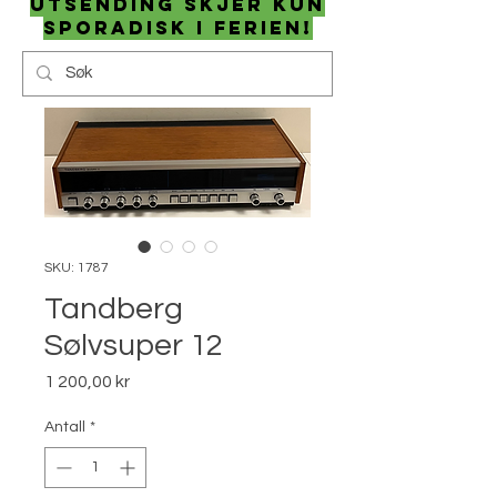
utsending skjer kun
sporadisk i ferien!
SKU: 1787
Tandberg
Sølvsuper 12
Pris
1 200,00 kr
Antall
*