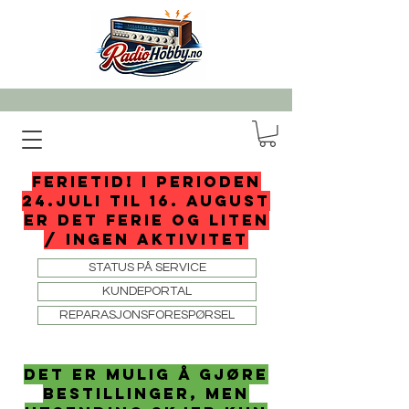
FERIETID! I perioden
24.juli til 16. august
er det ferie og liten
/ ingen aktivitet
STATUS PÅ SERVICE
KUNDEPORTAL
REPARASJONSFORESPØRSEL
det er mulig å gjøre
bestillinger, men