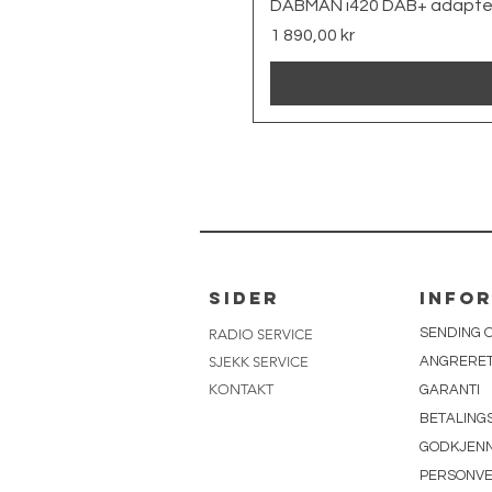
DABMAN i420 DAB+ adapte
Pris
1 890,00 kr
sider
info
SENDING 
RADIO SERVICE
SJEKK SERVICE
ANGRERE
KONTAKT
GARANTI
BETALING
GODKJENN
PERSONV