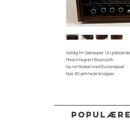
Veldig fin Sølvsuper 10 i palisande
Med integrert Bluetooth.
Ny nettkabel med Eurostøpsel
Nye 3D printede knapper.
Populære