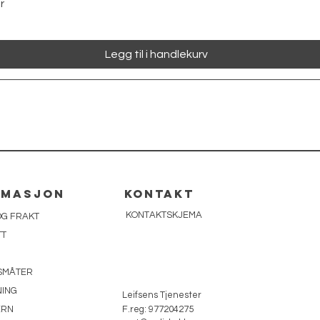
Hurtigvisning
r
Legg til i handlekurv
rmasjon
kontakt
KONTAKTSKJEMA
OG FRAKT
TT
SMÅTER
ING
Leifsens Tjenester
ERN
F.reg: 977204275