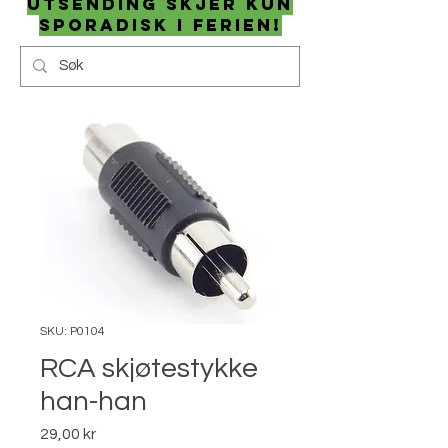
utsending skjer kun
sporadisk i ferien!
SKU: P0104
RCA skjøtestykke
han-han
Pris
29,00 kr