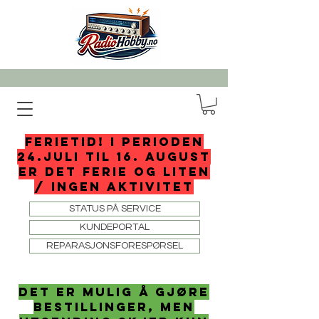
FERIETID! I perioden
24.juli til 16. august
er det ferie og liten
/ ingen aktivitet
STATUS PÅ SERVICE
KUNDEPORTAL
REPARASJONSFORESPØRSEL
det er mulig å gjøre
bestillinger, men