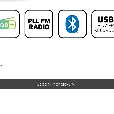
Hurtigvisning
r
Legg til i handlekurv