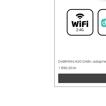
DABMAN i420 DAB+ adapte
Pris
1 890,00 kr