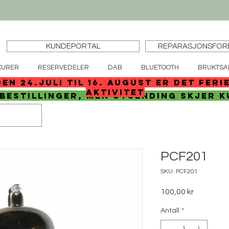
KUNDEPORTAL
REPARASJONSFOR
KURER
RESERVEDELER
DAB
BLUETOOTH
BRUKTSA
den 24.juli til 16. august er det feri
aktivitet
 bestillinger, men utsending skjer k
PCF201
SKU: PCF201
Pris
100,00 kr
Antall
*