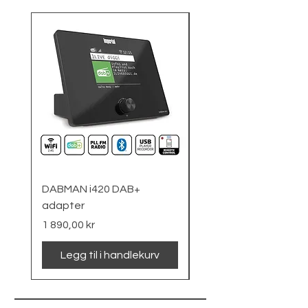
DABMAN i420 DAB+
Nødradio
adapter
Pris
1 090,00 kr
Pris
1 890,00 kr
Legg til i handlekurv
Legg til i handlek