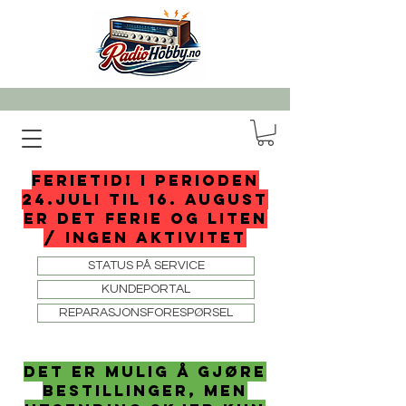
FERIETID! I perioden
24.juli til 16. august
er det ferie og liten
/ ingen aktivitet
STATUS PÅ SERVICE
KUNDEPORTAL
REPARASJONSFORESPØRSEL
det er mulig å gjøre
bestillinger, men