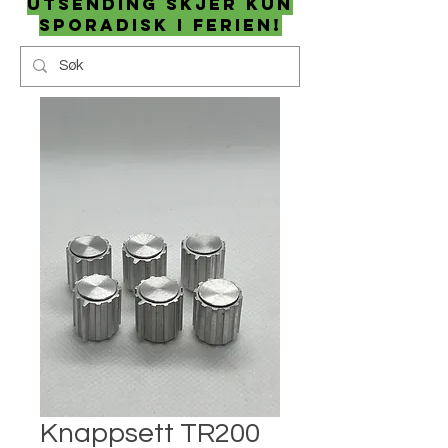
utsending skjer kun
sporadisk i ferien!
Knappsett TR200