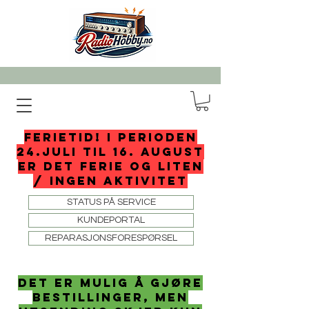
FERIETID! I perioden
24.juli til 16. august
er det ferie og liten
/ ingen aktivitet
STATUS PÅ SERVICE
KUNDEPORTAL
REPARASJONSFORESPØRSEL
det er mulig å gjøre
bestillinger, men