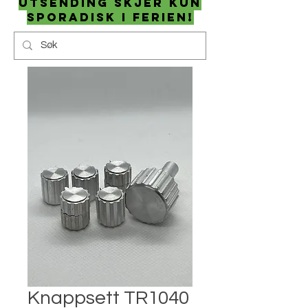
utsending skjer kun
sporadisk i ferien!
Knappsett TR1040