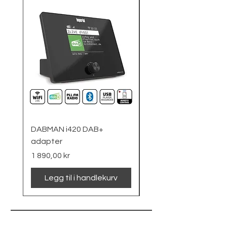
DABMAN i420 DAB+
Nødradio
adapter
Pris
1 090,00 kr
Pris
1 890,00 kr
Legg til i handlekurv
Legg til i handlek