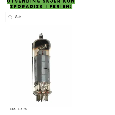
utsending skjer kun
sporadisk i ferien!
SKU: EBF80