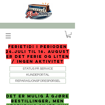
FERIETID! I perioden
24.juli til 16. august
er det ferie og liten
/ ingen aktivitet
STATUS PÅ SERVICE
KUNDEPORTAL
REPARASJONSFORESPØRSEL
det er mulig å gjøre
bestillinger, men