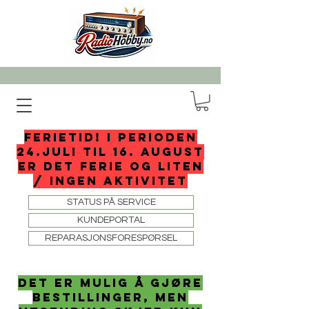
FERIETID! I perioden
24.juli til 16. august
er det ferie og liten
/ ingen aktivitet
STATUS PÅ SERVICE
KUNDEPORTAL
REPARASJONSFORESPØRSEL
det er mulig å gjøre
bestillinger, men