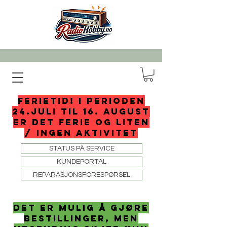
FERIETID! I perioden
24.juli til 16. august
er det ferie og liten
/ ingen aktivitet
STATUS PÅ SERVICE
KUNDEPORTAL
REPARASJONSFORESPØRSEL
det er mulig å gjøre
bestillinger, men