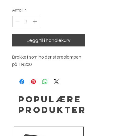
Antall
*
Legg til i handlekurv
Brakket som holder stereolampen
på TR200
Populære
produkter