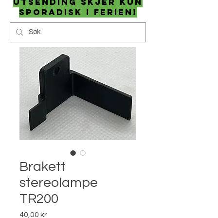
utsending skjer kun
sporadisk i ferien!
Brakett
stereolampe
TR200
Pris
40,00 kr