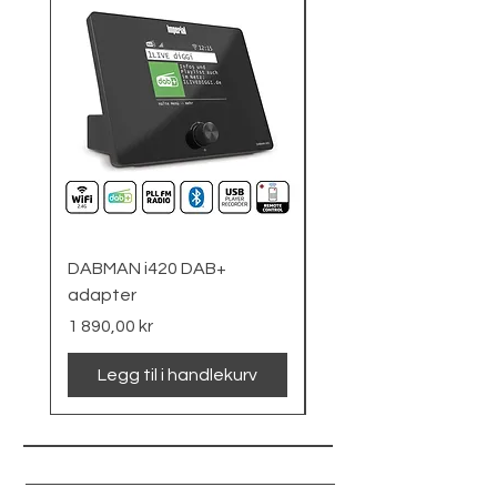
DABMAN i420 DAB+
Nødradio
adapter
Pris
1 090,00 kr
Pris
1 890,00 kr
Legg til i handlekurv
Legg til i handlek