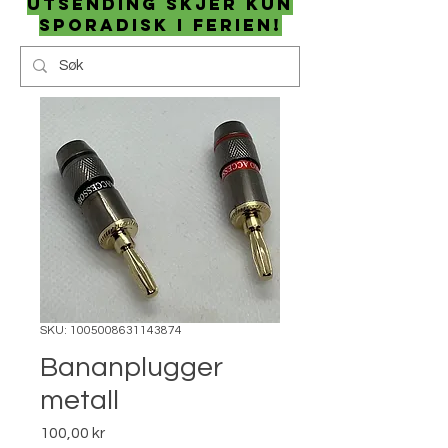
utsending skjer kun
sporadisk i ferien!
SKU: 1005008631143874
Bananplugger
metall
Pris
100,00 kr