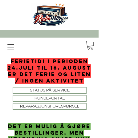
FERIETID! I perioden
24.juli til 16. august
er det ferie og liten
/ ingen aktivitet
STATUS PÅ SERVICE
KUNDEPORTAL
REPARASJONSFORESPØRSEL
det er mulig å gjøre
bestillinger, men