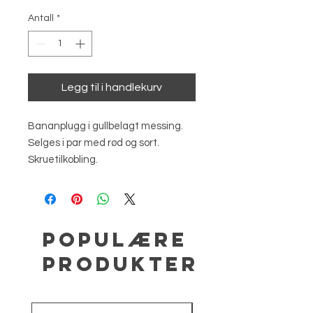
Antall
*
Legg til i handlekurv
Bananplugg i gullbelagt messing.
Selges i par med rød og sort.
Skruetilkobling.
Populære
produkter