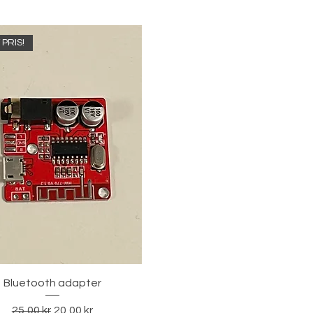
PRIS!
Hurtigvisning
Bluetooth adapter
Vanlig pris
Salgspris
25,00 kr
20,00 kr