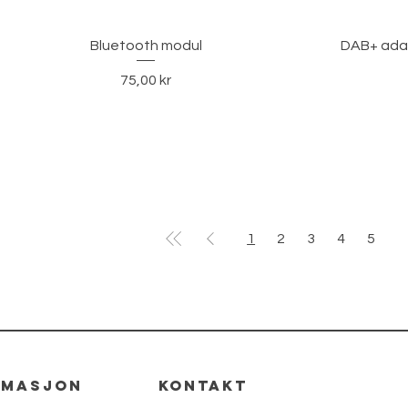
Hurtigvisning
Bluetooth modul
DAB+ adap
Pris
75,00 kr
1
2
3
4
5
rmasjon
kontakt