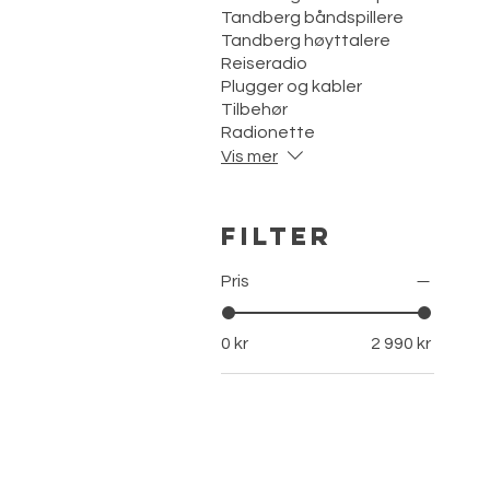
Tandberg båndspillere
Tandberg høyttalere
Reiseradio
Plugger og kabler
Tilbehør
Radionette
Vis mer
Filter
Pris
0 kr
2 990 kr