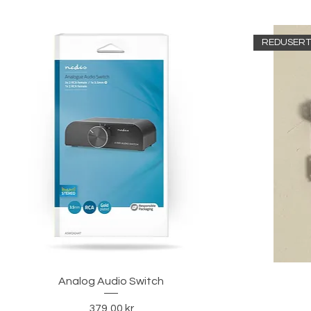
REDUSERT 
Hurtigvisning
Analog Audio Switch
Pris
379,00 kr