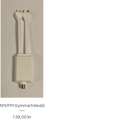
Hurtigvisning
AM/FM Symmetriledd
Pris
139,00 kr