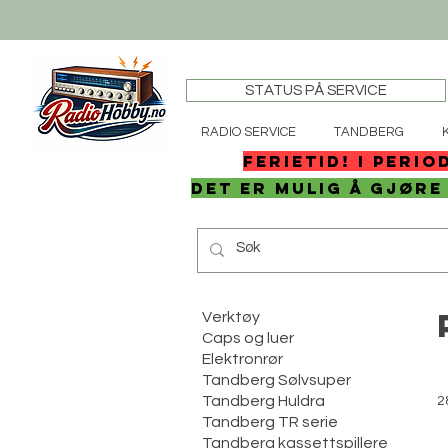
STATUS PÅ SERVICE
RADIO SERVICE
TANDBERG
FERIETID! I perio
det er mulig å gjøre
Verktøy
Caps og luer
Elektronrør
Tandberg Sølvsuper
Tandberg Huldra
2
Tandberg TR serie
Tandberg kassettspillere