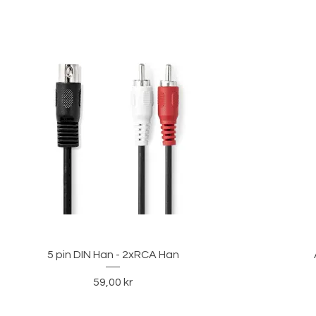
Hurtigvisning
5 pin DIN Han - 2xRCA Han
Pris
59,00 kr