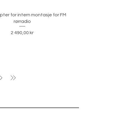
Hurtigvisning
ter for intern montasje for FM
rørradio
Pris
2 490,00 kr